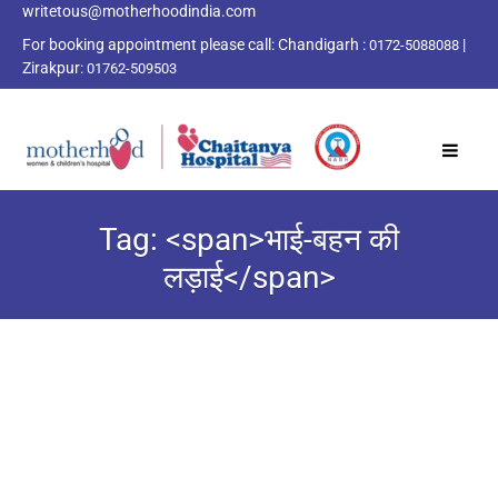
writetous@motherhoodindia.com
For booking appointment please call:
Chandigarh :
|
0172-5088088
Zirakpur:
01762-509503
Tag: <span>भाई-बहन की
लड़ाई</span>