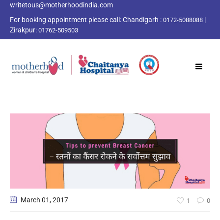
writetous@motherhoodindia.com
For booking appointment please call:
Chandigarh :
|
0172-5088088
Zirakpur:
01762-509503
March 01
, 2017
1
0