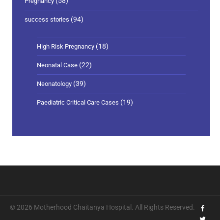
(58)
Pregnancy
(94)
success stories
(18)
High Risk Pregnancy
(22)
Neonatal Case
(39)
Neonatology
(19)
Paediatric Critical Care Cases
© 2026 Motherhood Chaitanya Hospital. All Rights Reserved.