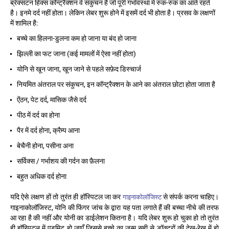
ब्रेक्सटन हिक्स कॉन्ट्रैक्शन वे संकुचन हैं जो पूरी गर्भावस्था में रुक-रुक का आते रहते
है। इनमे दर्द नहीं होता। लेकिन लेबर शुरू होने में इसमें दर्द भी होता है। प्रसव के लक्षणों
में शामिल है:
बच्चे का हिलना-डुलना कम हो जाना या बंद हो जाना
झिल्ली का फट जाना (कई मामलों में ऐसा नहीं होता)
योनि से खून जाना, खून जाने से पहले सफ़ेद डिस्चार्ज
नियमित अंतराल पर संकुचन, इन कॉन्ट्रैक्शन के आने का अंतराल छोटा होता जाता है
ऐंठन, पेट दर्द, मासिक जैसे दर्द
पीठ में दर्द का होना
पैर में दर्द होना, क्रैम्प आना
बेचैनी होना, पसीना अना
सर्विक्स / गर्भाशय की गर्दन का फ़ैलना
बहुत अधिक दर्द होना
यदि ऐसे लक्षण हों तो तुरंत ही हॉस्पिटल जा कर
से संपर्क करना चाहिए।
गाइनाकोलॉजिस्ट
गाइनाकोलॉजिस्ट, योनि की फिंगर जांच के द्वारा यह पता लगाते हैं की बच्चा नीचे की तरफ
आ रहा है की नहीं और योनी का डाईलेशन कितना है। यदि लेबर शुरू हो चुका हो तो तुरंत
ही हॉस्पिटल में एडमिट हो जाएँ जिससे बच्चे का जन्म सही से डॉक्टरों की देख-रेख में हो