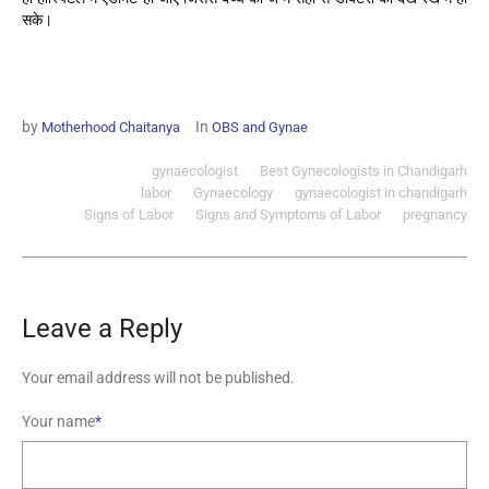
सके।
by
In
Motherhood Chaitanya
OBS and Gynae
gynaecologist
Best Gynecologists in Chandigarh
labor
Gynaecology
gynaecologist in chandigarh
Signs of Labor
Signs and Symptoms of Labor
pregnancy
Leave a Reply
Your email address will not be published.
Your name
*