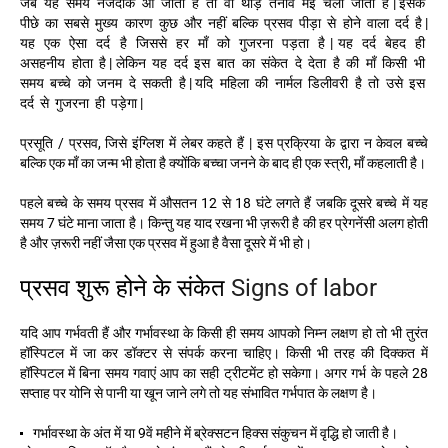
जब यह समय नजदीक आ जाता है तो वो थोड़े तनाव मई चली जाती है | इसके
पीछे का सबसे मुख्य कारण कुछ और नहीं बल्कि प्रसव पीड़ा से होने वाला दर्द है |
यह एक ऐसा दर्द है जिससे हर माँ को गुजरना पड़ता है |
यह दर्द बेहद ही
असहनीय होता है | लेकिन यह दर्द इस बात का संकेत दे देता है की माँ किसी भी
समय बच्चे को जनम दे सकती है | यदि महिला की नार्मल डिलीवरी है तो उसे इस
दर्द से गुजरना ही पड़ेगा |
प्रसूति / प्रसव, जिसे इंग्लिश में लेबर कहते हैं | इस प्रक्रिया के द्वारा न केवल बच्चे
बल्कि एक माँ का जन्म भी होता है क्योंकि बच्चा जनने के बाद ही एक स्त्री, माँ कहलाती है।
पहले बच्चे के समय प्रसव में औसतन 12 से 18 घंटे लगते हैं जबकि दूसरे बच्चे में यह
समय 7 घंटे माना जाता है। किन्तु यह याद रखना भी ज़रूरी है की हर प्रेगनेंसी अलग होती
है और ज़रूरी नहीं जैसा एक प्रसव में हुआ है वैसा दूसरे में भी हो।
प्रसव शुरू होने के संकेत
Signs of labor
यदि आप गर्भवती हैं और गर्भावस्था के किसी ही समय आपको निम्न लक्षण हो तो भी तुरंत
हॉस्पिटल में जा कर डॉक्टर से संपर्क करना चाहिए। किसी भी तरह की दिक्कत में
हॉस्पिटल में बिना समय गवाएं आप का सही ट्रीटमेंट हो सकेगा। अगर गर्भ के पहले 28
सप्ताह पर योनि से पानी या खून जाने लगे तो यह संभावित गर्भपात के लक्षण है।
गर्भावस्था के अंत में या 9वें महीने में ब्रेक्सटन हिक्स संकुचन में वृद्धि हो जाती है।