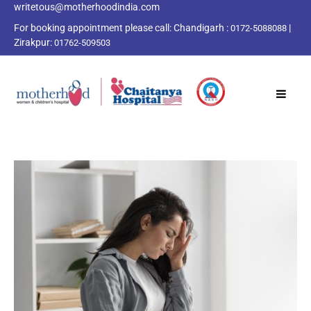
writetous@motherhoodindia.com
For booking appointment please call:
Chandigarh :
|
0172-5088088
Zirakpur:
01762-509503