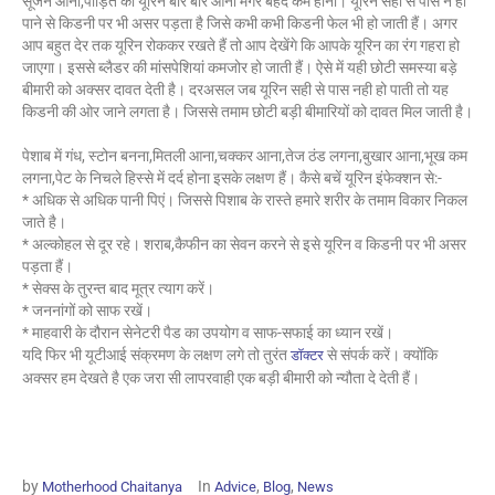
सूजन आना,पीड़ित को यूरिन बार बार आना मगर बेहद कम होना। यूरिन सही से पास न हो
पाने से किडनी पर भी असर पड़ता है जिसे कभी कभी किडनी फेल भी हो जाती हैं। अगर
आप बहुत देर तक यूरिन रोककर रखते हैं तो आप देखेंगे कि आपके यूरिन का रंग गहरा हो
जाएगा। इससे ब्लैडर की मांसपेशियां कमजोर हो जाती हैं। ऐसे में यही छोटी समस्या बड़े
बीमारी को अक्सर दावत देती है। दरअसल जब यूरिन सही से पास नही हो पाती तो यह
किडनी की ओर जाने लगता है। जिससे तमाम छोटी बड़ी बीमारियों को दावत मिल जाती है।
पेशाब में गंध, स्टोन बनना,मितली आना,चक्कर आना,तेज ठंड लगना,बुखार आना,भूख कम
लगना,पेट के निचले हिस्से में दर्द होना इसके लक्षण हैं। कैसे बचें यूरिन इंफेक्शन से:-
* अधिक से अधिक पानी पिएं। जिससे पिशाब के रास्ते हमारे शरीर के तमाम विकार निकल
जाते है।
* अल्कोहल से दूर रहे। शराब,कैफीन का सेवन करने से इसे यूरिन व किडनी पर भी असर
पड़ता हैं।
* सेक्स के तुरन्त बाद मूत्र त्याग करें।
* जननांगों को साफ रखें।
* माहवारी के दौरान सेनेटरी पैड का उपयोग व साफ-सफाई का ध्यान रखें।
यदि फिर भी यूटीआई संक्रमण के लक्षण लगे तो तुरंत
से संपर्क करें। क्योंकि
डॉक्टर
अक्सर हम देखते है एक जरा सी लापरवाही एक बड़ी बीमारी को न्यौता दे देती हैं।
by
In
,
,
Motherhood Chaitanya
Advice
Blog
News