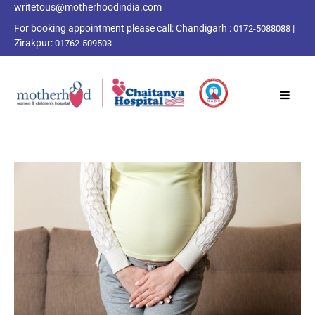
writetous@motherhoodindia.com
For booking appointment please call:
Chandigarh :
|
0172-5088088
Zirakpur:
01762-509503